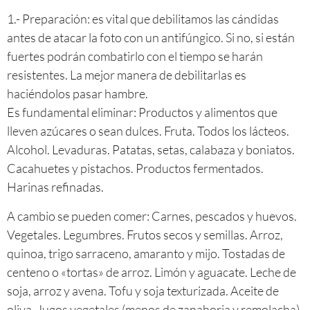
1.- Preparación: es vital que debilitamos las cándidas
antes de atacar la foto con un antifúngico. Si no, si están
fuertes podrán combatirlo con el tiempo se harán
resistentes. La mejor manera de debilitarlas es
haciéndolos pasar hambre.
Es fundamental eliminar: Productos y alimentos que
lleven azúcares o sean dulces. Fruta. Todos los lácteos.
Alcohol. Levaduras. Patatas, setas, calabaza y boniatos.
Cacahuetes y pistachos. Productos fermentados.
Harinas refinadas.
A cambio se pueden comer: Carnes, pescados y huevos.
Vegetales. Legumbres. Frutos secos y semillas. Arroz,
quinoa, trigo sarraceno, amaranto y mijo. Tostadas de
centeno o «tortas» de arroz. Limón y aguacate. Leche de
soja, arroz y avena. Tofu y soja texturizada. Aceite de
oliva. Jugos vegetales (menos de zanahoria y remolacha).