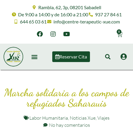
Rambla, 62, 3p, 08201 Sabadell
De 9:00 a 14:00 y de 16:00 a 21:00
937 27 84 61
644 65 03 61
info@centre-terapeutic-xue.com
0
Reservar Cita
Marcha solidaria a los campos de
refugiados Saharauis
Labor Humanitaria
,
Noticias Xue
,
Viajes
No hay comentarios