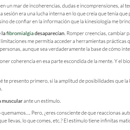
a en un mar de incoherencias, dudas e incomprensiones, al t
a sesión era una lucha interna en lo que creía que tenía que
sino de confiar en la información que la kinesiología me brin
 la
fibromialgia
desaparecían
. Romper creencias, cambiar p
limitaciones me permitía acceder a herramientas prácticas q
 personas, aunque sea verdaderamente la base de cómo inte
poner coherencia en esa parte escondida de la mente. Y el b
 te presento primero, si la amplitud de posibilidades que la
o.
a muscular
ante un estímulo.
 quemamos…. Pero, ¿eres consciente de que reaccionas aut
ue llevas, lo que comes, etc.? El estímulo tiene infinitas mati