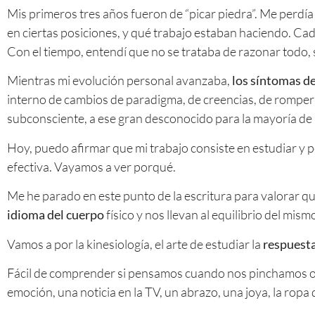
Mis primeros tres años fueron de “picar piedra”. Me perdí
en ciertas posiciones, y qué trabajo estaban haciendo. Cad
Con el tiempo, entendí que no se trataba de razonar todo, 
Mientras mi evolución personal avanzaba,
los síntomas de
interno de cambios de paradigma, de creencias, de romper 
subconsciente, a ese gran desconocido para la mayoría de
Hoy, puedo afirmar que mi trabajo consiste en estudiar y 
efectiva. Vayamos a ver porqué.
Me he parado en este punto de la escritura para valorar qué
idioma del cuerpo
físico y nos llevan al equilibrio del mism
Vamos a por la kinesiología, el arte de estudiar la
respuest
Fácil de comprender si pensamos cuando nos pinchamos o
emoción, una noticia en la TV, un abrazo, una joya, la ropa q