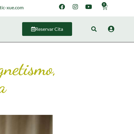
0
tic-xue.com
Reservar Cita
gnetismo,
a