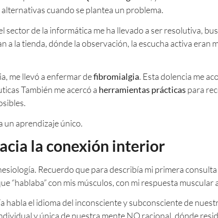
s alternativas cuando se plantea un problema.
sector de la informática me ha llevado a ser resolutiva, bus
 a la tienda, dónde la observación, la escucha activa eran mu
a, me llevó a enfermar de
fibromialgia
. Esta dolencia me a
uticas También me acercó a
herramientas prácticas
para rec
osibles.
a un aprendizaje único.
acia la conexión interior
nesiología. Recuerdo que para describía mi primera consulta 
que “hablaba” con mis músculos, con mi respuesta muscular 
ía habla el idioma del inconsciente y subconsciente de nuest
individual y única de nuestra mente NO racional, dónde resi