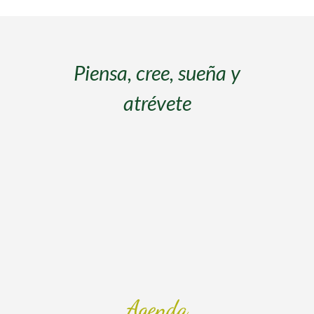
s
Piensa, cree, sueña y
atrévete
s
Agenda