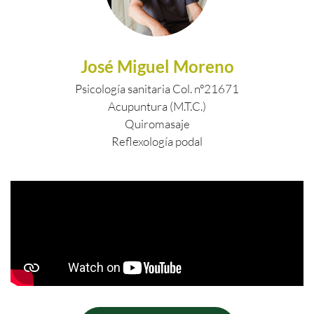
José Miguel Moreno
Psicología sanitaria Col. nº21671
Acupuntura (M.T.C.)
Quiromasaje
Reflexología podal