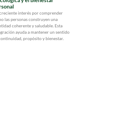
cológica y el bienestar
rsonal
creciente interés por comprender
o las personas construyen una
ntidad coherente y saludable. Esta
egración ayuda a mantener un sentido
continuidad, propósito y bienestar.