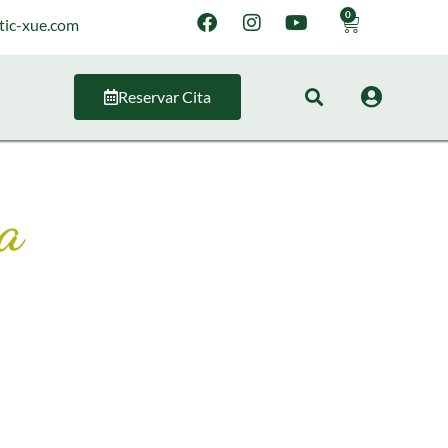
0
tic-xue.com
Reservar Cita
ra