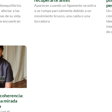
recuperarte antes
psi
pe
desequilibrios
Aparecen cuando un ligamento se estira
afectar a las
o se rompe parcialmente debido a un
Un 
as de su vida.
movimiento brusco, una caída o una
cóm
se encuentran
torcedura
ide
int
de 
 coherencia:
a mirada
a
 con el