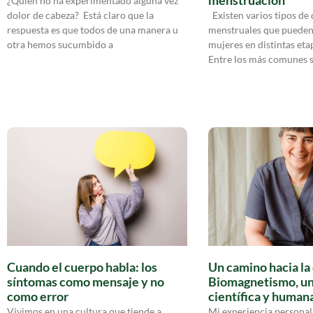
menstruación
¿Quién no ha experimentado alguna vez
dolor de cabeza? Está claro que la
Existen varios tipos de 
respuesta es que todos de una manera u
menstruales que pueden 
otra hemos sucumbido a
mujeres en distintas etap
Entre los más comunes 
Cuando el cuerpo habla: los
Un camino hacia la
síntomas como mensaje y no
Biomagnetismo, un
como error
científica y human
Vivimos en una cultura que tiende a
Mi experiencia personal