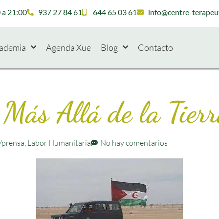
 a 21:00
937 27 84 61
644 65 03 61
info@centre-terapeu
ademia
Agenda Xue
Blog
Contacto
 Más Allá de la Tier
/prensa
,
Labor Humanitaria
No hay comentarios