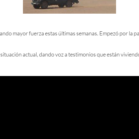
mando mayor fuerza estas últimas semanas. Empezó por la par
 situación actual, dando voz a testimonios que están viviendo