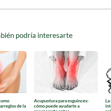
bién podría interesarte
 como
Acupuntura para esguinces:
La
arreglos de la
cómo puede ayudarte a
int