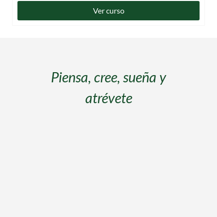
Ver curso
s
Piensa, cree, sueña y
atrévete
s