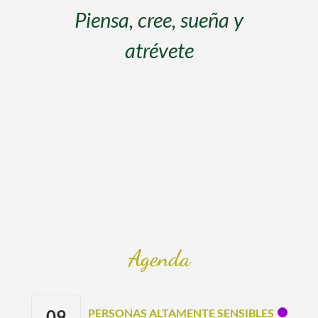
s
Piensa, cree, sueña y
atrévete
s
Agenda
09
PERSONAS ALTAMENTE SENSIBLES