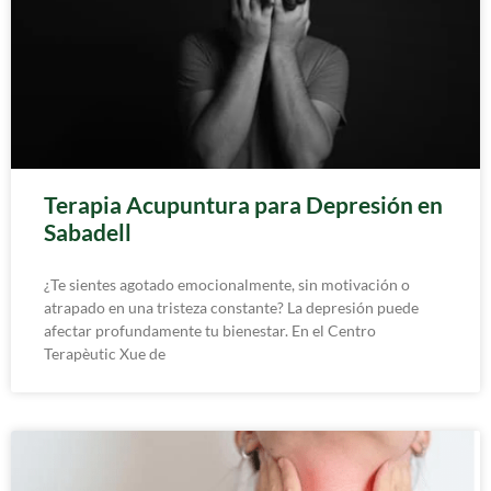
Terapia Acupuntura para Depresión en
Sabadell
¿Te sientes agotado emocionalmente, sin motivación o
atrapado en una tristeza constante? La depresión puede
afectar profundamente tu bienestar. En el Centro
Terapèutic Xue de