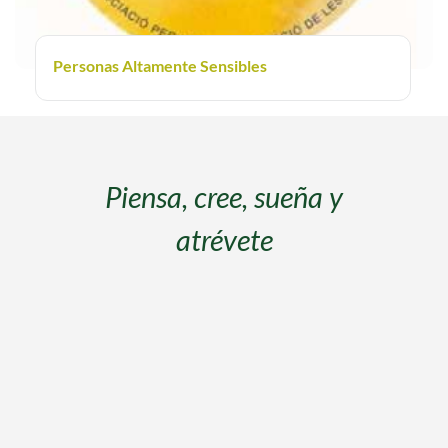
Personas Altamente Sensibles
s
Piensa, cree, sueña y
atrévete
s