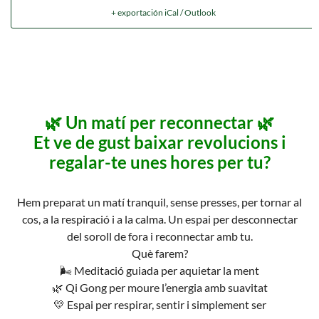
+ exportación iCal / Outlook
🌿 Un matí per reconnectar 🌿
Et ve de gust baixar revolucions i
regalar-te unes hores per tu?
Hem preparat un matí tranquil, sense presses, per tornar al
cos, a la respiració i a la calma. Un espai per desconnectar
del soroll de fora i reconnectar amb tu.
Què farem?
🌬️ Meditació guiada per aquietar la ment
🌿 Qi Gong per moure l’energia amb suavitat
💛 Espai per respirar, sentir i simplement ser