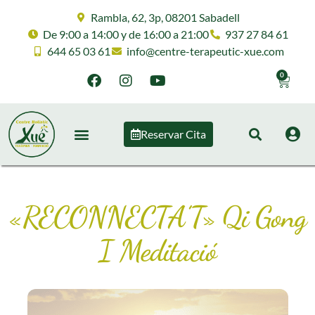
Rambla, 62, 3p, 08201 Sabadell
De 9:00 a 14:00 y de 16:00 a 21:00
937 27 84 61
644 65 03 61
info@centre-terapeutic-xue.com
0
Reservar Cita
«RECONNECTA’T» Qi Gong
I Meditació