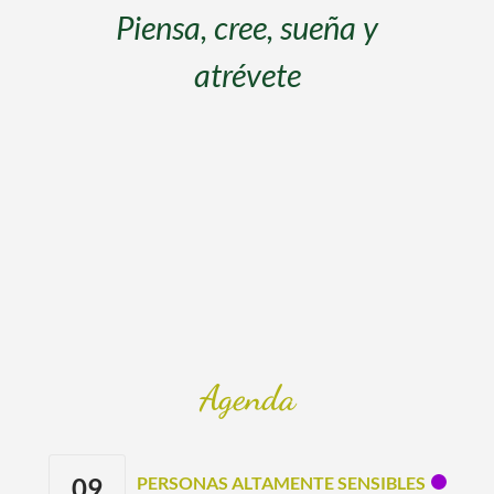
s
Piensa, cree, sueña y
atrévete
s
Agenda
09
PERSONAS ALTAMENTE SENSIBLES