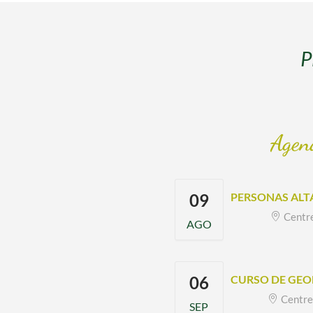
el
P
Agen
09
PERSONAS ALT
Centre
AGO
06
CURSO DE GEO
Centre
SEP