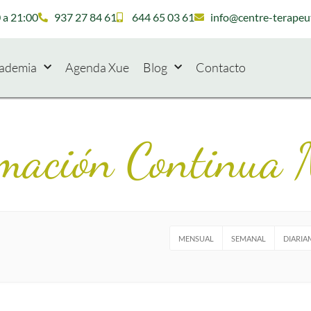
 a 21:00
937 27 84 61
644 65 03 61
info@centre-terapeu
ademia
Agenda Xue
Blog
Contacto
mación Continua
MENSUAL
SEMANAL
DIARIA