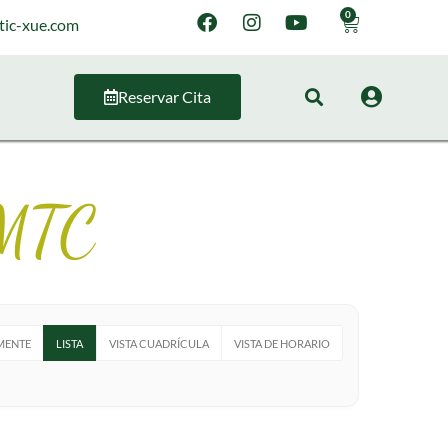
0
tic-xue.com
Reservar Cita
 MTC
MENTE
LISTA
VISTA CUADRÍCULA
VISTA DE HORARIO